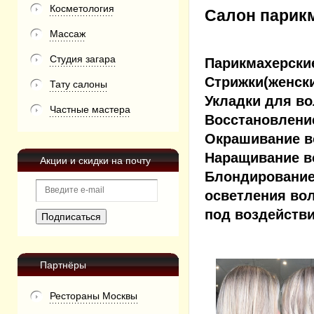
Косметология
Салон парик
Массаж
Студия загара
Парикмахерские
Стрижки(женски
Тату салоны
Укладки для в
Частные мастера
Восстановлени
Окрашивание в
Наращивание в
Акции и скидки на почту
Блондирование
осветления вол
под воздейств
Партнёры
Рестораны Москвы