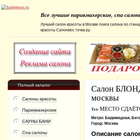
Все лучшие парикмахерские, спа сало
Лучший салон красоты в Москве поиск салона по станц
красоты Салонмос точка ру.
Полный каталог
Салон БЛО
москвы
Салоны красоты
МЕСТО СДАЁТСЯ
Тел:
Парикмахерские
Метро:
Баррикадная, Бего
САУНЫ БАНИ
Город:
Москва
Спа-салоны
Описание сало