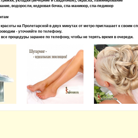
стрижки, укладки (вечерние и свадебные), окраска, ламинирование
ние, водоросли, кедровая бочка, спа-маникюр, спа-педикюр
нтам
 красоты на Пролетарской в двух минутах от метро приглашает к своим с
роводим - уточняйте по телефону.
все процедуры заранее по телефону, чтобы не терять время в очереди.