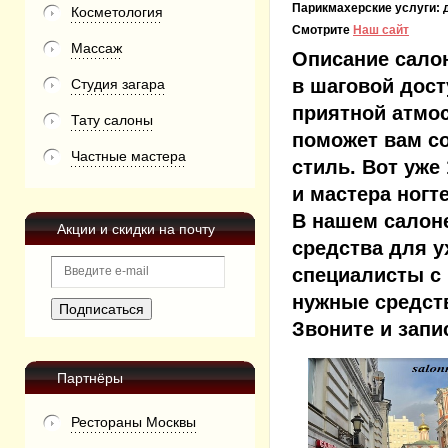
Парикмахерские услуги:
Косметология
Смотрите
Наш сайт
Массаж
Описание сало
в шаговой дост
Студия загара
приятной атмо
Тату салоны
поможет вам со
Частные мастера
стиль. Вот уж
и мастера ногт
В нашем салон
Акции и скидки на почту
средства для у
специалисты с
нужные средств
Звоните и запи
Партнёры
Рестораны Москвы