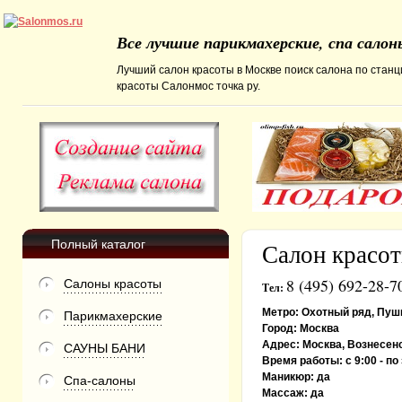
Все лучшие парикмахерские, спа сало
Лучший салон красоты в Москве поиск салона по станц
красоты Салонмос точка ру.
Полный каталог
Салон красо
8 (495) 692-28-7
Салоны красоты
Тел:
Метро:
Охотный ряд, Пушк
Парикмахерские
Город:
Москва
Адрес:
Москва, Вознесенс
САУНЫ БАНИ
Время работы:
с 9:00 - по
Маникюр:
да
Спа-салоны
Массаж:
да