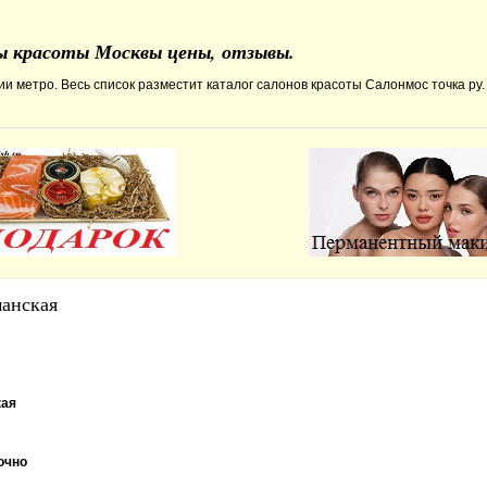
ны красоты Москвы цены, отзывы.
и метро. Весь список разместит каталог салонов красоты Салонмос точка ру.
манская
кая
очно