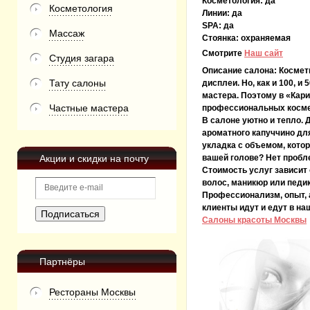
Косметология:
да
Косметология
Линии:
да
SPA:
да
Массаж
Стоянка:
охраняемая
Смотрите
Наш сайт
Студия загара
Описание салона:
Космет
Тату салоны
дисплеи. Но, как и 100, 
мастера. Поэтому в «Кар
Частные мастера
профессиональных косме
В салоне уютно и тепло. 
ароматного капуччино для
укладка с объемом, котор
Акции и скидки на почту
вашей голове? Нет пробл
Стоимость услуг зависит 
волос, маникюр или педи
Профессионализм, опыт, а
клиенты идут и едут в на
Салоны красоты Москвы
Партнёры
Рестораны Москвы