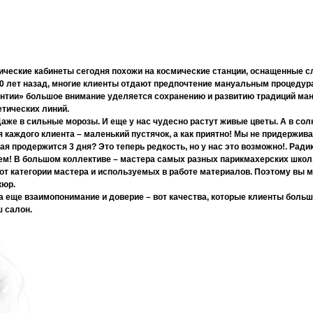
ические кабинеты сегодня похожи на космические станции, оснащенные с
и 50 лет назад, многие клиенты отдают предпочтение мануальным процедура
интии» большое внимание уделяется сохранению и развитию традиций ма
тических линий.
Даже в сильные морозы. И еще у нас чудесно растут живые цветы. А в со
 каждого клиента – маленький пустячок, а как приятно! Мы не придержив
ая продержится 3 дня? Это теперь редкость, но у нас это возможно!. Ра
ем! В большом коллективе – мастера самых разных парикмахерских школ. 
от категории мастера и используемых в работе материалов. Поэтому вы м
кюр.
 еще взаимопонимание и доверие – вот качества, которые клиенты больше 
ш салон.