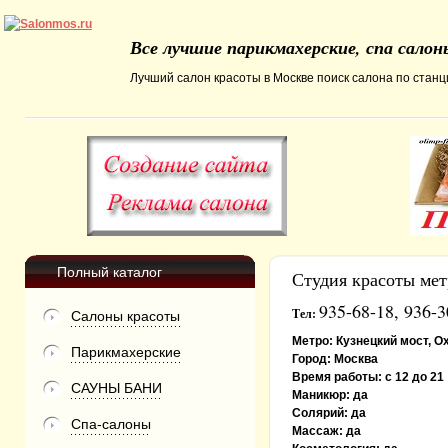
Все лучшие парикмахерские, спа сало
Лучший салон красоты в Москве поиск салона по станци
Полный каталог
Студия красоты ме
935-68-18, 936-3
Тел:
Салоны красоты
Метро:
Кузнецкий мост, О
Парикмахерские
Город:
Москва
Время работы:
с 12 до 21
САУНЫ БАНИ
Маникюр:
да
Солярий:
да
Спа-салоны
Массаж:
да