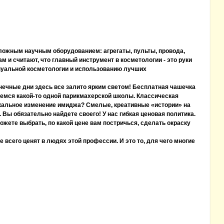
ложным научным оборудованием: агрегаты, пульты, провода,
м и считают, что главный инструмент в косметологии - это руки
нуальной косметологии и использованию лучших
лнечные дни здесь все залито ярким светом! Бесплатная чашечка
аемся какой-то одной парикмахерской школы. Классическая
дикальное изменение имиджа? Смелые, креативные «истории» на
Вы обязательно найдете своего! У нас гибкая ценовая политика.
ожете выбрать, по какой цене вам постричься, сделать окраску
всего ценят в людях этой профессии. И это то, для чего многие