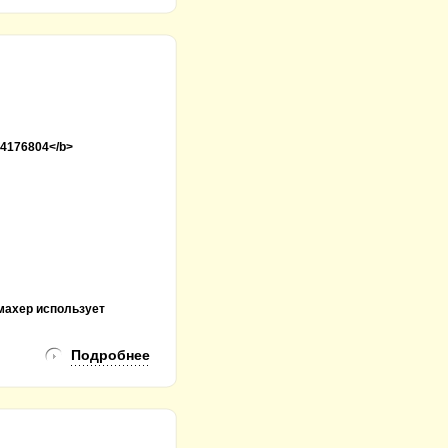
4176804</b>
махер использует
Подробнее