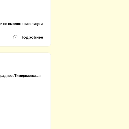
ии по омоложению лица и
Подробнее
традное, Тимирязевская