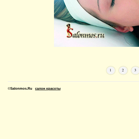
1
2
3
©
Salonmos.Ru
салон красоты