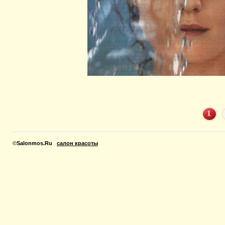
1
©
Salonmos.Ru
салон красоты