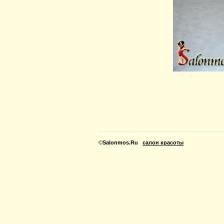
©
Salonmos.Ru
салон красоты