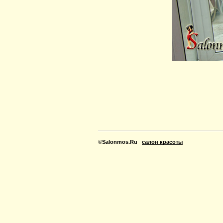
©
Salonmos.Ru
салон красоты