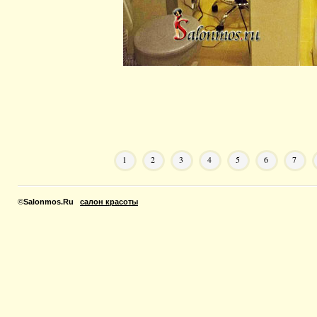
1
2
3
4
5
6
7
©
Salonmos.Ru
салон красоты