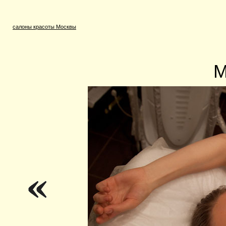
салоны красоты Москвы
М