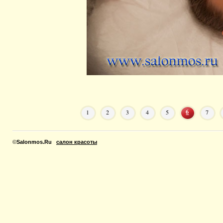
6
1
2
3
4
5
7
©
Salonmos.Ru
салон красоты