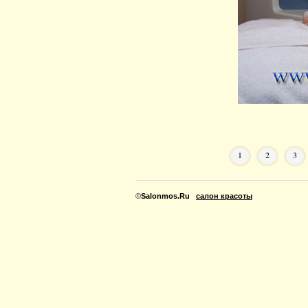
1
2
3
©
Salonmos.Ru
салон красоты