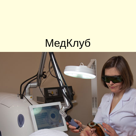
МедКлуб