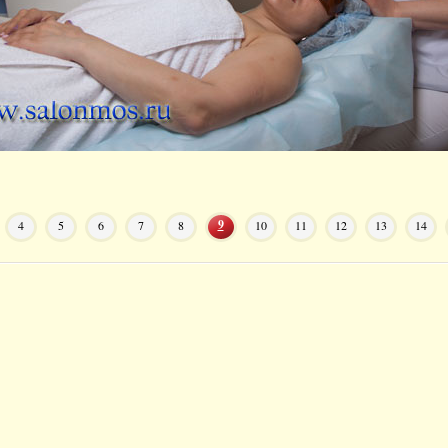
9
4
5
6
7
8
10
11
12
13
14